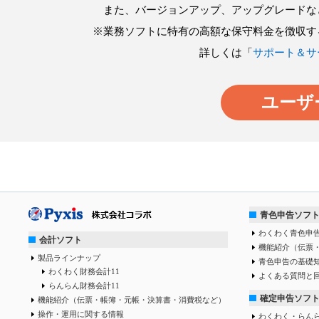
また、バージョンアップ、アップグレードな
※業務ソフトに特有の高額な保守料金を徴収す
詳しくは「
サポート＆サ
ユーザ
青色申告ソフ
わくわく青色申告
会計ソフト
機能紹介（伝票
製品ラインナップ
青色申告の基礎
わくわく財務会計11
よくある質問と
らんらん財務会計11
確定申告ソフ
機能紹介（伝票・帳簿・元帳・決算書・消費税など）
操作・運用に関する情報
わくわく・らん