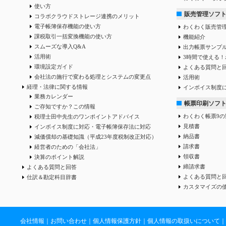
使い方
販売管理ソフ
コラボクラウドストレージ連携のメリット
電子帳簿保存機能の使い方
わくわく販売管
課税取引一括変換機能の使い方
機能紹介
スムーズな導入Q&A
出力帳票サンプ
活用術
3時間で使える！
環境設定ガイド
よくある質問と
会社法の施行で変わる処理とシステムの変更点
活用術
経理・法律に関する情報
インボイス制度
業務カレンダー
帳票印刷ソフ
ご存知ですか？この情報
わくわく帳票9の
税理士田中先生のワンポイントアドバイス
見積書
インボイス制度に対応・電子帳簿保存法に対応
納品書
減価償却の基礎知識（平成23年度税制改正対応）
請求書
経営者のための「会社法」
領収書
決算のポイント解説
締請求書
よくある質問と回答
よくある質問と
仕訳＆勘定科目辞書
カスタマイズの
会社情報
｜
お問い合わせ
｜
個人情報保護方針
｜
個人情報の取扱いについて
｜