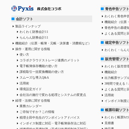
青色申告ソフ
わくわく青色申告
会計ソフト
機能紹介（伝票
製品ラインナップ
青色申告の基礎
わくわく財務会計11
よくある質問と
らんらん財務会計11
確定申告ソフ
機能紹介（伝票・帳簿・元帳・決算書・消費税など）
操作・運用に関する情報
わくわく・らん
使い方
販売管理ソフ
コラボクラウドストレージ連携のメリット
電子帳簿保存機能の使い方
わくわく販売管
課税取引一括変換機能の使い方
機能紹介
スムーズな導入Q&A
出力帳票サンプ
活用術
3時間で使える！
環境設定ガイド
よくある質問と
会社法の施行で変わる処理とシステムの変更点
活用術
経理・法律に関する情報
インボイス制度
業務カレンダー
帳票印刷ソフ
ご存知ですか？この情報
わくわく帳票9の
税理士田中先生のワンポイントアドバイス
見積書
インボイス制度に対応・電子帳簿保存法に対応
納品書
減価償却の基礎知識（平成23年度税制改正対応）