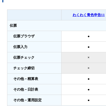
わくわく青色申告11
伝票
伝票ブラウザ
●
伝票入力
●
伝票チェック
×
チェック締切
×
その他－精算表
●
その他－日計表
●
その他－運用設定
●