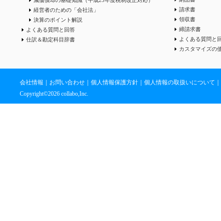
請求書
経営者のための「会社法」
領収書
決算のポイント解説
締請求書
よくある質問と回答
よくある質問と
仕訳＆勘定科目辞書
カスタマイズの
会社情報
｜
お問い合わせ
｜
個人情報保護方針
｜
個人情報の取扱いについて
｜
Copyright©
2026 collabo,Inc.