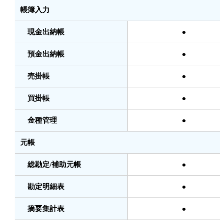
帳簿入力
現金出納帳
●
預金出納帳
●
売掛帳
●
買掛帳
●
金種管理
●
元帳
総勘定/補助元帳
●
勘定明細表
●
摘要集計表
●