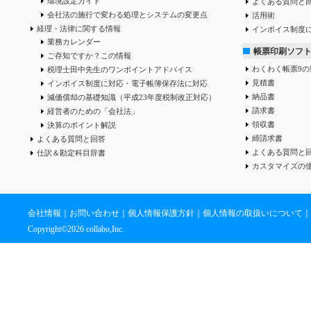
環境設定ガイド
よくある質問と
会社法の施行で変わる処理とシステムの変更点
活用術
経理・法律に関する情報
インボイス制度
業務カレンダー
帳票印刷ソフ
ご存知ですか？この情報
わくわく帳票9の
税理士田中先生のワンポイントアドバイス
見積書
インボイス制度に対応・電子帳簿保存法に対応
納品書
減価償却の基礎知識（平成23年度税制改正対応）
請求書
経営者のための「会社法」
領収書
決算のポイント解説
締請求書
よくある質問と回答
よくある質問と
仕訳＆勘定科目辞書
カスタマイズの
会社情報
｜
お問い合わせ
｜
個人情報保護方針
｜
個人情報の取扱いについて
｜
Copyright©
2026 collabo,Inc.