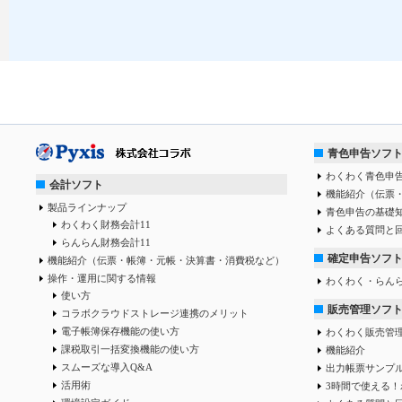
青色申告ソフ
わくわく青色申告
会計ソフト
機能紹介（伝票
製品ラインナップ
青色申告の基礎
わくわく財務会計11
よくある質問と
らんらん財務会計11
確定申告ソフ
機能紹介（伝票・帳簿・元帳・決算書・消費税など）
操作・運用に関する情報
わくわく・らん
使い方
販売管理ソフ
コラボクラウドストレージ連携のメリット
電子帳簿保存機能の使い方
わくわく販売管
課税取引一括変換機能の使い方
機能紹介
スムーズな導入Q&A
出力帳票サンプ
活用術
3時間で使える！