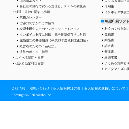
環境設定ガイド
よくある質問と
会社法の施行で変わる処理とシステムの変更点
活用術
経理・法律に関する情報
インボイス制度
業務カレンダー
帳票印刷ソフ
ご存知ですか？この情報
わくわく帳票9の
税理士田中先生のワンポイントアドバイス
見積書
インボイス制度に対応・電子帳簿保存法に対応
納品書
減価償却の基礎知識（平成23年度税制改正対応）
請求書
経営者のための「会社法」
領収書
決算のポイント解説
締請求書
よくある質問と回答
よくある質問と
仕訳＆勘定科目辞書
カスタマイズの
会社情報
｜
お問い合わせ
｜
個人情報保護方針
｜
個人情報の取扱いについて
｜
Copyright©
2026 collabo,Inc.