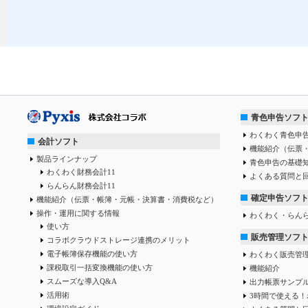
青色申告ソフ
わくわく青色申告
会計ソフト
機能紹介（伝票
製品ラインナップ
青色申告の基礎
わくわく財務会計11
よくある質問と
らんらん財務会計11
確定申告ソフ
機能紹介（伝票・帳簿・元帳・決算書・消費税など）
操作・運用に関する情報
わくわく・らん
使い方
販売管理ソフ
コラボクラウドストレージ連携のメリット
電子帳簿保存機能の使い方
わくわく販売管
課税取引一括変換機能の使い方
機能紹介
スムーズな導入Q&A
出力帳票サンプ
活用術
3時間で使える！