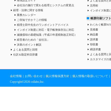
環境設定ガイド
よくある質問と
会社法の施行で変わる処理とシステムの変更点
活用術
経理・法律に関する情報
インボイス制度
業務カレンダー
帳票印刷ソフ
ご存知ですか？この情報
わくわく帳票9の
税理士田中先生のワンポイントアドバイス
見積書
インボイス制度に対応・電子帳簿保存法に対応
納品書
減価償却の基礎知識（平成23年度税制改正対応）
請求書
経営者のための「会社法」
領収書
決算のポイント解説
締請求書
よくある質問と回答
よくある質問と
仕訳＆勘定科目辞書
カスタマイズの
会社情報
｜
お問い合わせ
｜
個人情報保護方針
｜
個人情報の取扱いについて
｜
Copyright©
2026 collabo,Inc.