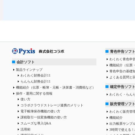
青色申告ソフ
わくわく青色申告
会計ソフト
機能紹介（伝票
製品ラインナップ
青色申告の基礎
わくわく財務会計11
よくある質問と
らんらん財務会計11
確定申告ソフ
機能紹介（伝票・帳簿・元帳・決算書・消費税など）
操作・運用に関する情報
わくわく・らん
使い方
販売管理ソフ
コラボクラウドストレージ連携のメリット
電子帳簿保存機能の使い方
わくわく販売管
課税取引一括変換機能の使い方
機能紹介
スムーズな導入Q&A
出力帳票サンプ
活用術
3時間で使える！